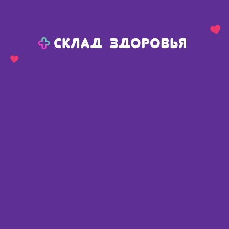
Назад
Ваш город:
Сива
Сива
Ваш город:
Нет, выбрать другой
Да
Главная
Каталог
Медикаменты и БАДы
Витамины и микроэлементы
Витамины для глаз
Vivacia Vision Expert Complex Витамины для глаз капс N60
Vivacia Vision Expert Complex
Витамины для глаз капс N60
Англия
,
Мэривери Лимитед
Описание
Доступные предложения