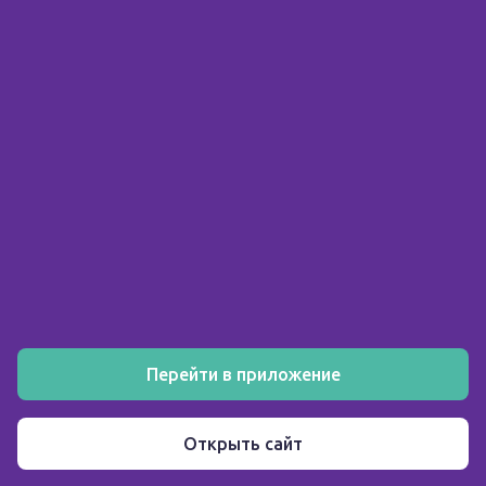
© 2026 ООО «Склад здоровья»
ИНН 5903158326
О компании
Покупателю
Аптеки
Акции
Как заказать
Установите мобильное приложение
Перейти в приложение
Пользовательское соглашение
Открыть сайт