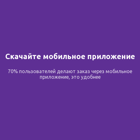
Сообщить о поступлении
В избранное
Скачайте мобильное приложение
Поделиться
70% пользователей делают заказ через мобильное
приложение, это удобнее
Описание
Маска увлажняет волосы и лечит поврежденные
волосы. Восстанавливает структуру волос,
возвращая им здоровый блеск и гладкость.