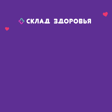
Назад
Ваш город:
Сива
Сива
Ваш город:
Нет, выбрать другой
Да
Главная
Каталог
Косметика
Уход за волосами
Маски для волос
Zab Hair Pack маска для поврежденных волос увлажняющая 150г
Zab Hair Pack маска для
поврежденных волос
увлажняющая 150г
Южная Корея
,
JPS Cosmetics Co. Ltd
Описание