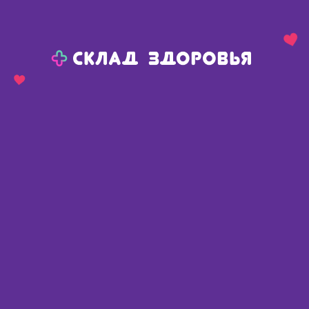
Назад
Ваш город:
Сива
Сива
Ваш город:
Нет, выбрать другой
Да
Главная
Каталог
Средства гигиены
Уход за полостью рта
Уход за полостью рта
Найдено 1602 товара
Фильтр