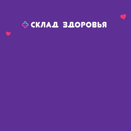
Назад
Ваш город:
Сива
Сива
Ваш город:
Нет, выбрать другой
Да
Главная
Каталог
Уход за больными, средства реабилитации
Термобелье
Термобелье
Найдено 8 товаров
Фильтр