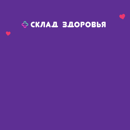
Назад
Ваш город:
Тюмень
Тюмень
Ваш город:
Нет, выбрать другой
Да
Главная
Аптеки
Адреса в
Тюмени
Картой
Списком