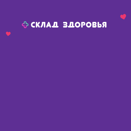
Назад
Ваш город:
Тюмень
Тюмень
Ваш город:
Нет, выбрать другой
Да
Главная
Аптеки
Адреса в
Тюмени
Картой
Списком