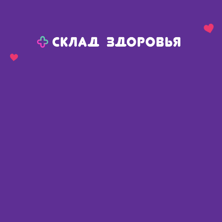
Назад
Ваш город:
Тюмень
Тюмень
Ваш город:
Нет, выбрать другой
Да
Главная
Аптеки
Адреса в
Тюмени
Картой
Списком