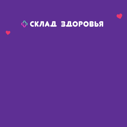
Назад
Ваш город:
Тюмень
Тюмень
Ваш город:
Нет, выбрать другой
Да
Главная
Аптеки
Адреса в
Тюмени
Картой
Списком