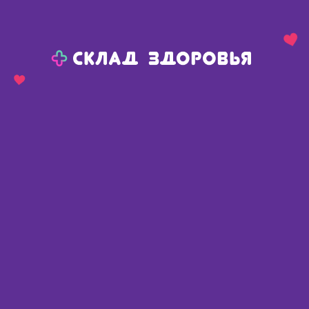
Назад
Ваш город:
Тюмень
Тюмень
Ваш город:
Нет, выбрать другой
Да
Главная
Аптеки
Адреса в
Тюмени
Картой
Списком