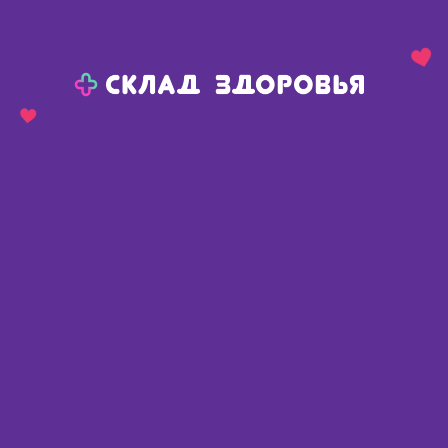
Назад
Ваш город:
Тюмень
Тюмень
Ваш город:
Нет, выбрать другой
Да
Главная
Аптеки
Адреса в
Тюмени
Картой
Списком