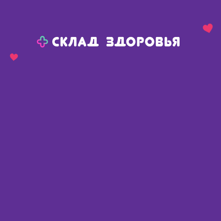
Назад
Ваш город:
Тюмень
Тюмень
Ваш город:
Нет, выбрать другой
Да
Главная
Аптеки
Адреса в
Тюмени
Картой
Списком