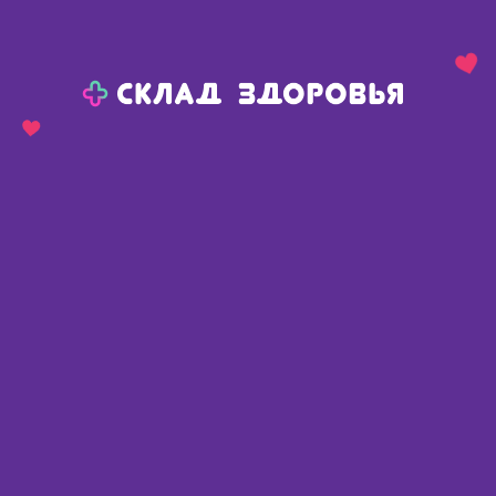
Назад
Ваш город:
Тюмень
Тюмень
Ваш город:
Нет, выбрать другой
Да
Главная
Аптеки
Адреса в
Тюмени
Картой
Списком