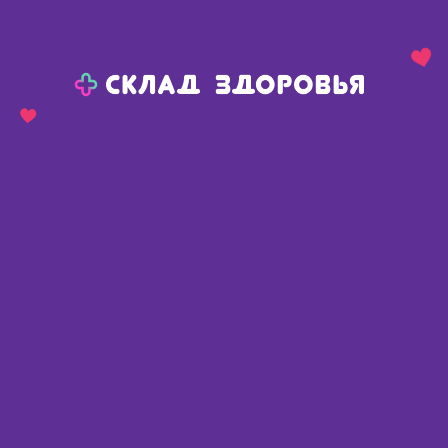
Назад
Ваш город:
Тюмень
Тюмень
Ваш город:
Нет, выбрать другой
Да
Главная
Аптеки
Адреса в
Тюмени
Картой
Списком