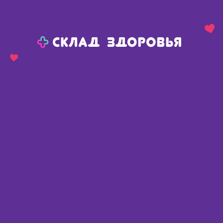
Назад
Ваш город:
Тюмень
Тюмень
Ваш город:
Нет, выбрать другой
Да
Главная
Аптеки
Адреса в
Тюмени
Картой
Списком