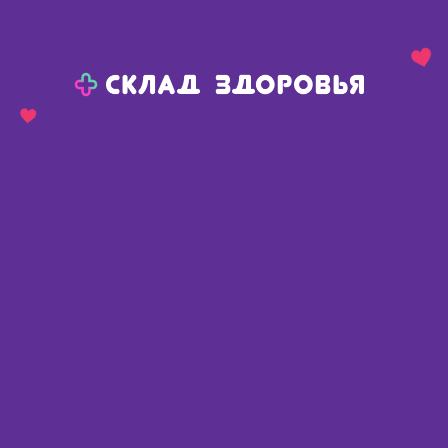
Назад
Ваш город:
Тюмень
Тюмень
Ваш город:
Нет, выбрать другой
Да
Главная
Аптеки
Адреса в
Тюмени
Картой
Списком