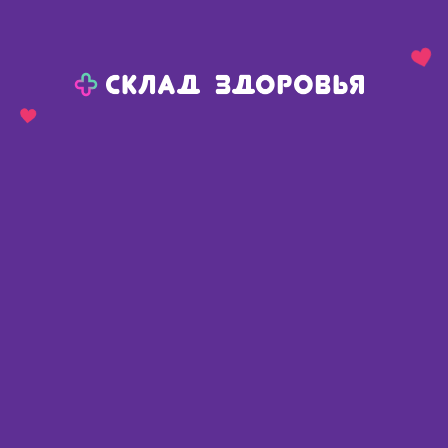
Назад
Ваш город:
Тюмень
Тюмень
Ваш город:
Нет, выбрать другой
Да
Главная
Каталог
Медикаменты и БАДы
Обезболивающие средства
Обезболивающее наружное
Долгитблок гель 5%+3% 50г N 1
Долгитблок гель 5%+3% 50г N 1
Германия
,
Долоргит Гмбх и Ко. КГ
Доступные предложения