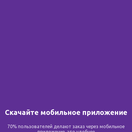
(3452)530061
На карте
397.00 ₽
в корзину
Планета здоровья
Газовиков, 65
24
+7 (3452) 54-93-03
Скачайте мобильное приложение
На карте
70% пользователей делают заказ через мобильное
приложение, это удобнее