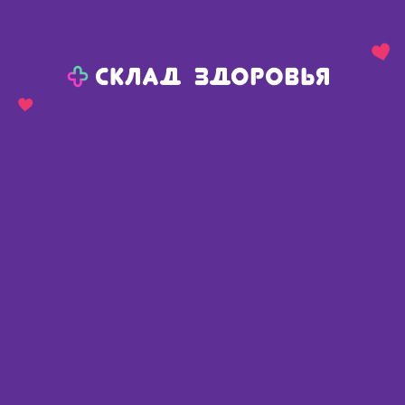
Назад
Ваш город:
Тюмень
Тюмень
Ваш город:
Нет, выбрать другой
Да
Главная
Каталог
Медикаменты и БАДы
Заболевания суставов
Протезы синовиальной жидкости
Гиалуром cs протез син жидк 0,06/3мл+0,09/3мл
Гиалуром cs протез син жидк
0,06/3мл+0,09/3мл
Россия
,
К.О. Ромфарм Компани С.р.Л.
Описание
Доступные предложения