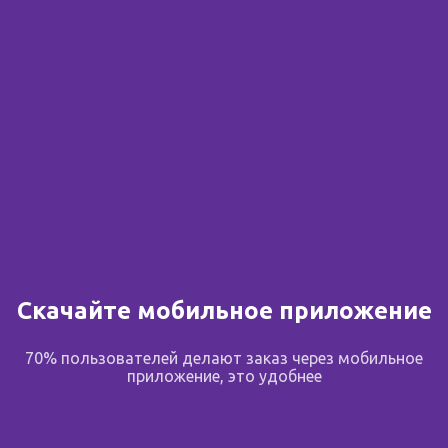
Сообщить о поступлении
В избранное
Поделиться
Описание
Скачайте мобильное приложение
Лекарственная форма.
70% пользователей делают заказ через мобильное
приложение, это удобнее
Оподельдок гомеопатический. Прозрачная жидкость
желтоватого цвета, своеобразного запаха,
допускается наличие осадка.