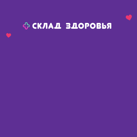
Назад
Ваш город:
Тюмень
Тюмень
Ваш город:
Нет, выбрать другой
Да
Главная
Каталог
Медикаменты и БАДы
Гомеопатия
Гомеопатические средства
Гиперикум ДН оподельдок гомеопатический средство 40г
Гиперикум ДН оподельдок
гомеопатический средство 40г
Россия
,
ООО Доктор Н
Описание