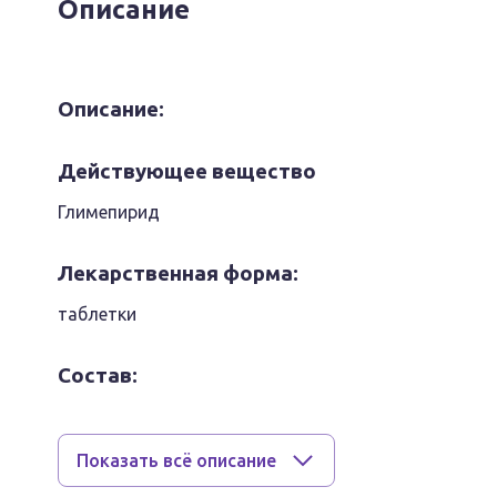
Описание
Описание:
Действующее вещество
Глимепирид
Лекарственная форма:
таблетки
Состав:
Дозировка 1 мг
1 таблетка содержит:
Показать всё описание
активное вещество: глимепирид 1 мг;