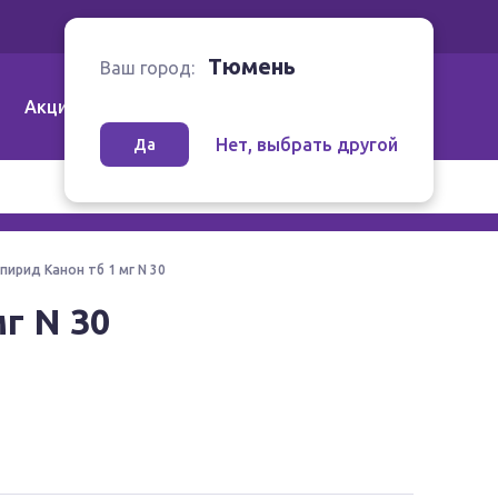
Ваш город:
Тюмень
Тюмень
Ваш город:
Акции
Аптеки | Компании
Как заказать
Нет, выбрать другой
Да
пирид Канон тб 1 мг N 30
г N 30