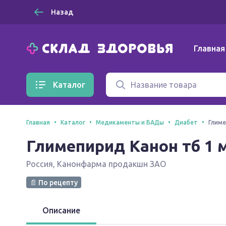
Назад
Главная
Каталог
Главная
Каталог
Медикаменты и БАДы
Диабет
Глиме
Глимепирид Канон тб 1 м
Россия
,
Канонфарма продакшн ЗАО
📄 По рецепту
Описание