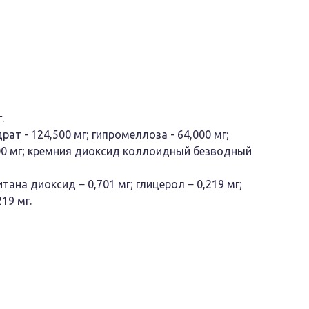
.
т - 124,500 мг; гипромеллоза - 64,000 мг;
,000 мг; кремния диоксид коллоидный безводный
тана диоксид ‒ 0,701 мг; глицерол ‒ 0,219 мг;
19 мг.
очной оболочкой белого или почти белого
ти белого цвета.