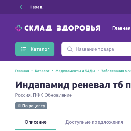
Назад
Главная
Каталог
Главная
Каталог
Медикаменты и БАДы
Заболевания мо
Индапамид реневал тб п/
Россия
,
ПФК Обновление
📄 По рецепту
Описание
Доступные предложения