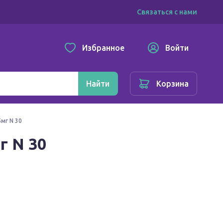
Связаться с нами
Избранное
Войти
Найти
Корзина
мг N 30
г N 30