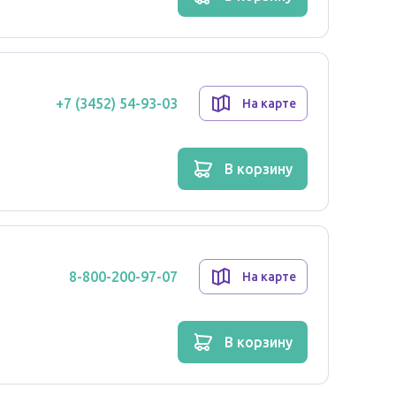
литов, преимущественно почками (70 % от
полувыведения составляет 14-24 часа (в
+7 (3452) 54-93-03
На карте
кие свойства индапамида не меняются.
в корзину
тво. Относится к производным сульфонамида с
ствам близок к тиазидным диуретикам,
кортикальном сегменте петли нефрона. При
8-800-200-97-07
На карте
ия и хлора и, в меньшей степени, ионов калия и
 и гипотензивным эффектом.
что при применении индапамида в монотерапии
в корзину
кого эффекта, был продемонстрирован 24-