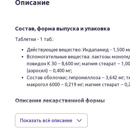
Описание
Состав, форма выпуска и упаковка
Таблетки - 1 таб.:
Действующее вещество: Индапамид - 1,500 мг
Вспомогательные вещества: лактозы моногидра
повидон К 30 ‒ 8,600 мг; магния стеарат ‒ 1
(аэросил) ‒ 0,400 мг;
Состав оболочки:; гипромеллоза ‒ 3,642 мг; ти
макрогол 6000 ‒ 0,219 мг; магния стеарат ‒ 0,2
Описание лекарственной формы
Круглые двояковыпуклые таблетки, покрытые плен
цвета. На поперечном разрезе ядро белого или поч
Показать всё описание