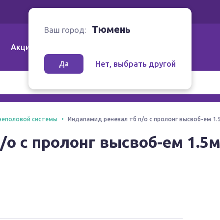
Ваш город:
Тюмень
Тюмень
Ваш город:
Акции
Аптеки | Компании
Как заказать
Нет, выбрать другой
Да
чеполовой системы
Индапамид реневал тб п/о с пролонг высвоб-ем 1.5
о с пролонг высвоб-ем 1.5м