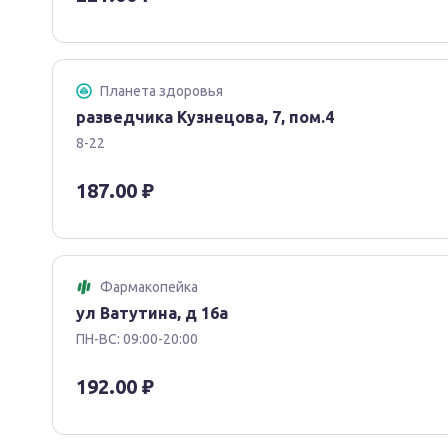
кумуляции.
Метаболизм и выведение
Индапамид выводится в форме неактивных метабо
Планета здоровья
введенной дозы) и через кишечник (22 %). Период 
разведчика Кузнецова, 7, пом.4
среднем 18 часов).
8-22
При почечной недостаточности фармакокинетичес
187.00 ₽
Фармакодинамика
Индапамид ‒ гипотензивное лекарственное средс
индольным кольцом и по фармакологическим свой
Фармакопейка
которые ингибируют реабсорбцию ионов натрия в 
ул Ватутина, д 16а
этом увеличивается выведение почками ионов натр
ПН-ВС: 09:00-20:00
магния, что сопровождается увеличением диуреза
192.00 ₽
Результаты клинических исследований показали, 
в дозах, не оказывающих выраженного диуретичес
часовой гипотензивный эффект.