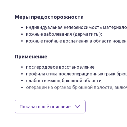
Меры предосторожности
индивидуальная непереносимость материало
кожные заболевания (дерматиты);
кожные гнойные воспаления в области ношен
Применение
послеродовое восстановление;
профилактика послеоперационных грыж брюш
слабость мышц брюшной области;
операции на органах брюшной полости, включ
опущение почек;
формирование живота и улучшение силуэта в 
Показать всё описание
Основные характеристики