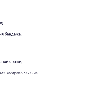
в;
ия бандажа.
ной стенки;
ая кесарево сечение;
эстетических целях.