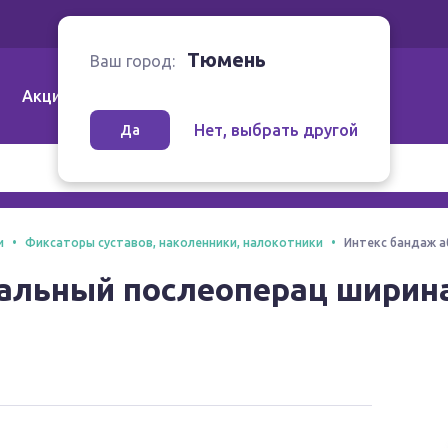
Ваш город:
Тюмень
Тюмень
Ваш город:
Акции
Аптеки | Компании
Как заказать
Нет, выбрать другой
Да
и
Фиксаторы суставов, наколенники, налокотники
Интекс бандаж а
альный послеоперац ширина