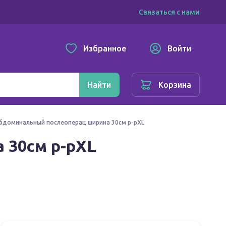
Связаться с нами
Избранное
Войти
Найти
Корзина
бдоминальный послеоперац ширина 30см р-рXL
 30см р-рXL