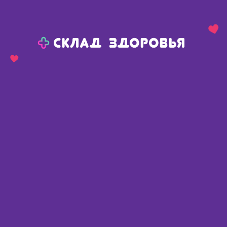
Назад
Ваш город:
Тюмень
Тюмень
Ваш город:
Нет, выбрать другой
Да
Главная
Каталог
Уход за больными, средства реабилитации
Фиксаторы суставов, наколенники, налокотники
Интекс наколенник класс компрессии 1 размер M бежевый
Интекс наколенник класс
компрессии 1 размер M бежевый
Россия
,
ООО Интертекстиль корп.
Описание