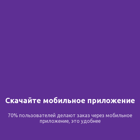
Сообщить о поступлении
В избранное
Поделиться
Описание
Скачайте мобильное приложение
70% пользователей делают заказ через мобильное
Бандаж «ИНТЕКС» на коленный сустав
приложение, это удобнее
При получении травмы колена, которую достаточно
просто получить, часто назначают курс лечения и