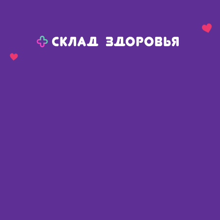
Назад
Ваш город:
Тюмень
Тюмень
Ваш город:
Нет, выбрать другой
Да
Главная
Каталог
Медикаменты и БАДы
Неврология
От слабоумия
Мемантин тб п/о плен 10 мг N 60
Мемантин тб п/о плен 10 мг N 60
Россия
,
Вертекс АО
Доступные предложения