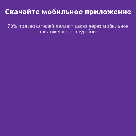
Скачайте мобильное приложение
На карте
70% пользователей делают заказ через мобильное
630.00 ₽
приложение, это удобнее
в корзину
Планета здоровья
Пермякова, 56
24
+7 (3452) 54-93-03
На карте
641.00 ₽