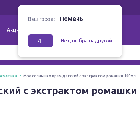
Ваш город:
Тюмень
Тюмень
Ваш город:
Акции
Аптеки | Компании
Как заказать
Нет, выбрать другой
Да
осметика
Мое солнышко крем детский с экстрактом ромашки 100мл
ский с экстрактом ромашки