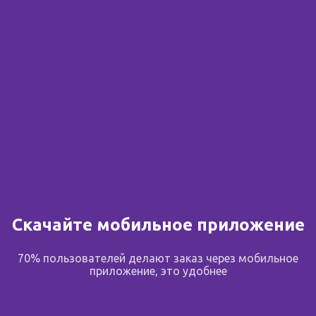
Сообщить о поступлении
В избранное
Поделиться
Описание
Скачайте мобильное приложение
70% пользователей делают заказ через мобильное
Состав
приложение, это удобнее
Высокое качество: изготовлены из натурального
латекса, протестированы электроникой.