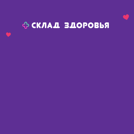
Назад
Ваш город:
Тюмень
Тюмень
Ваш город:
Нет, выбрать другой
Да
Главная
Каталог
Планирование семьи
Презервативы
Презерватив Sico Safety классические N 3
Презерватив Sico Safety
классические N 3
Германия
,
ЦПР Гмбх
Срок годности менее 3 месяцев
Описание