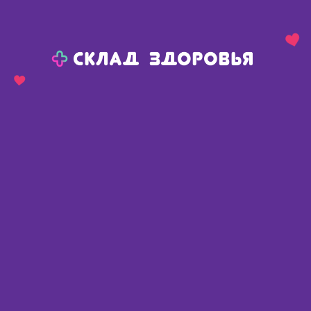
Назад
Ваш город:
Тюмень
Тюмень
Ваш город:
Нет, выбрать другой
Да
Главная
Каталог
Медикаменты и БАДы
Заболевания мочеполовой системы
Реналоф капс N 90
Реналоф капс N 90
Испания
,
Каталисис СЛ
Описание