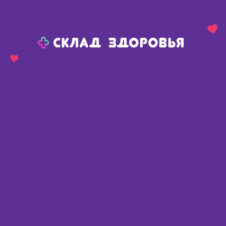
Назад
Ваш город:
Тюмень
Тюмень
Ваш город:
Нет, выбрать другой
Да
Главная
Каталог
Медикаменты и БАДы
Заболевания ЖКТ
Средства от изжоги
Ренни тб жев апельсин карман упак N 12
Ренни тб жев апельсин карман
упак N 12
Франция
,
Байер Фарма АГ
Описание
Доступные предложения