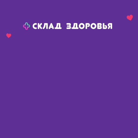
Назад
Ваш город:
Тюмень
Тюмень
Ваш город:
Нет, выбрать другой
Да
Главная
Каталог
Медикаменты и БАДы
Неврология
Ноотропы
Церебролизат амп в/м 1мл N 10
Церебролизат амп в/м 1мл N 10
Беларусь
,
Белмедпрепараты РУП
📄 По рецепту
Доступные предложения