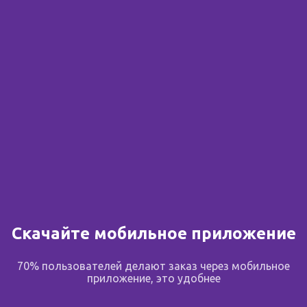
1 предложение
от 397.00 ₽
в корзину
от 397.00 ₽
В избранное
Поделиться
Доступные предложения
Скачайте мобильное приложение
70% пользователей делают заказ через мобильное
Экона
приложение, это удобнее
ул. Домостроителей д.16а/1