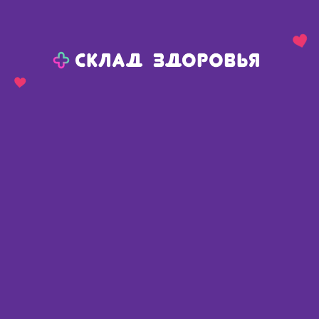
Назад
Ваш город:
Тюмень
Тюмень
Ваш город:
Нет, выбрать другой
Да
Главная
Каталог
Медикаменты и БАДы
Неврология
Психотропные
Зилаксера тб 30 мг N 28
Зилаксера тб 30 мг N 28
Россия
,
ООО КРКА-РУС
📄 По рецепту
Описание