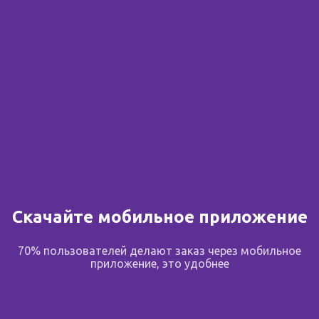
Сообщить о поступлении
В избранное
Поделиться
Описание
Скачайте мобильное приложение
Описание:
70% пользователей делают заказ через мобильное
Форма выпуска, упаковка и состав:
приложение, это удобнее
Таблетки круглые, слегка двояковыпуклые, с фаской,
светло-розового цвета с мраморностью и темными
вкраплениями.