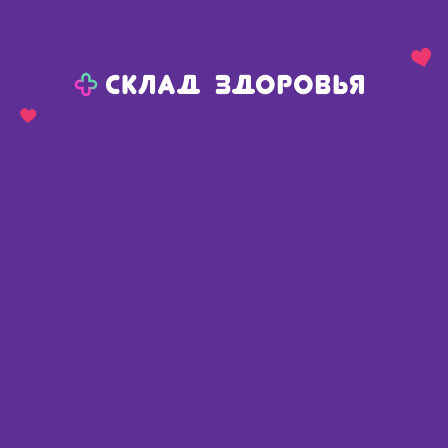
Назад
Ваш город:
Тюмень
Тюмень
Ваш город:
Нет, выбрать другой
Да
Главная
Каталог
Диетическое питание, напитки
Сахарозаменители
Сахарозаменители
Найдено 88 товаров
Фильтр