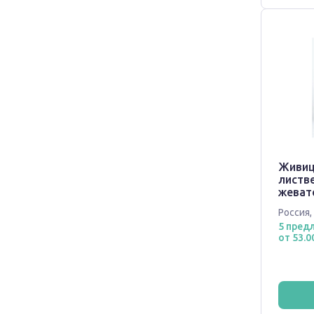
Живиц
листв
жеват
пропо
Россия
,
пропо
5 пред
от 53.0