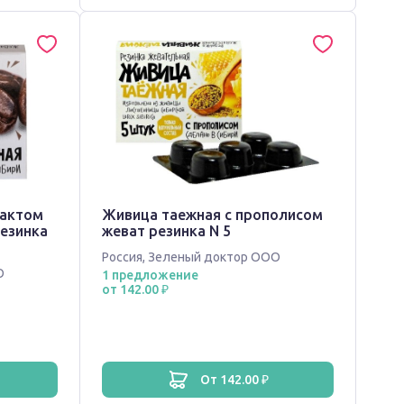
рактом
Живица таежная с прополисом
резинка
жеват резинка N 5
Россия
,
Зеленый доктор ООО
О
1 предложение
от 142.00 ₽
от 142.00 ₽