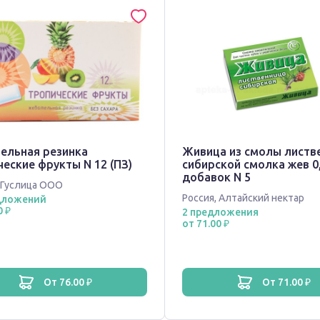
ельная резинка
Живица из смолы листв
еские фрукты N 12 (ПЗ)
сибирской смолка жев 0,
добавок N 5
Гуслица ООО
Россия
,
Алтайский нектар
дложений
0 ₽
2 предложения
от 71.00 ₽
от 76.00 ₽
от 71.00 ₽