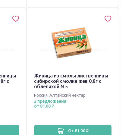
енницы
Живица из смолы лиственницы
8г с
сибирской смолка жев 0,8г с
облепихой N 5
Россия
,
Алтайский нектар
2 предложения
от 81.00 ₽
от 81.00 ₽