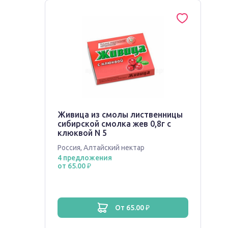
Живица из смолы лиственницы
сибирской смолка жев 0,8г с
клюквой N 5
Россия
,
Алтайский нектар
4 предложения
от 65.00 ₽
от 65.00 ₽