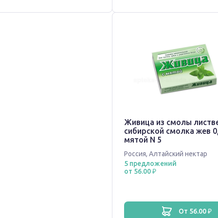
Живица из смолы листв
сибирской смолка жев 0,
мятой N 5
Россия
,
Алтайский нектар
5 предложений
от 56.00 ₽
от 56.00 ₽