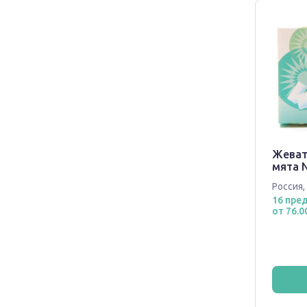
Жеват
мята N
Россия
,
16 пре
от 76.0