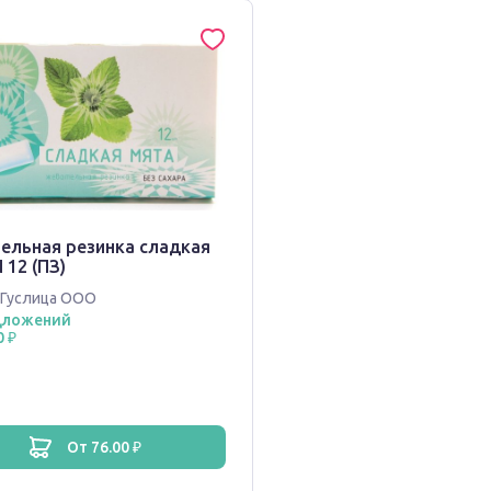
ельная резинка сладкая
 12 (ПЗ)
Гуслица ООО
дложений
0 ₽
от 76.00 ₽