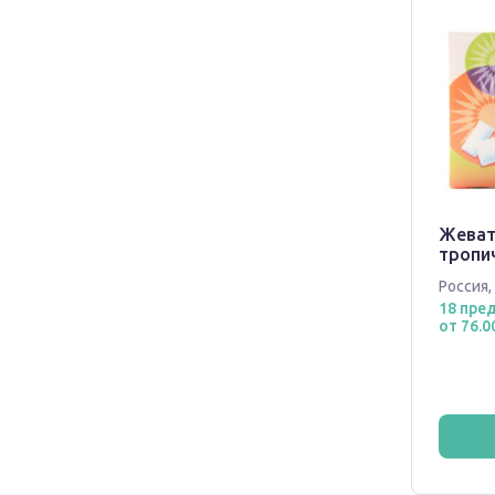
Жеват
тропич
Россия
,
18 пре
от 76.0