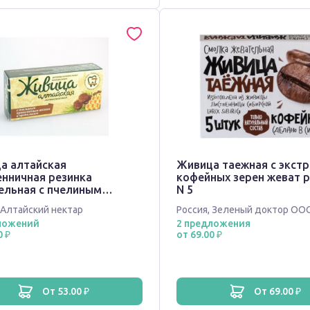
а алтайская
Живица таежная с экст
енничная резинка
кофейных зерен жеват 
ельная с пчелиным
N 5
лисным воском и
Алтайский нектар
Россия
,
Зеленый доктор ОО
лисом N 4
ложений
2 предложения
0 ₽
от 69.00 ₽
от 53.00 ₽
от 69.00 ₽