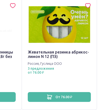
енницы
Жевательная резинка абрикос-
8г без
лимон N 12 (ПЗ)
Россия
,
Гуслица ООО
3 предложения
от 76.00 ₽
от 76.00 ₽