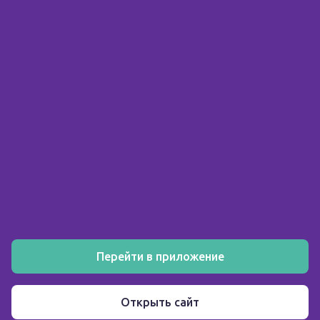
© 2026 ООО «Склад здоровья»
ИНН 5903158326
О компании
Покупателю
Аптеки
Акции
Как заказать
Установите мобильное приложение
Перейти в приложение
Пользовательское соглашение
Открыть сайт