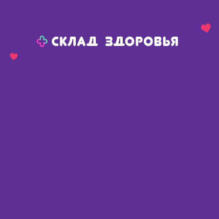
Назад
Ваш город:
Тюмень
Тюмень
Ваш город:
Нет, выбрать другой
Да
Главная
Каталог
Перевязочные средства
Лейкопластыри
Лейкопластыри
Найдено 537 товаров
Фильтр