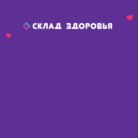
Назад
Ваш город:
Юго-Камский
Юго-Камский
Ваш город:
Нет, выбрать другой
Да
Главная
Каталог
Уход за больными, средства реабилитации
Компрессионный трикотаж
Чулки
Чулки
Найдено 143 товара
Фильтр