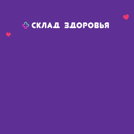
Назад
Ваш город:
Пермь
Пермь
Ваш город:
Нет, выбрать другой
Да
Главная
Аптеки
Адреса в
Перми
Картой
Списком