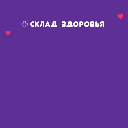
Назад
Ваш город:
Пермь
Пермь
Ваш город:
Нет, выбрать другой
Да
Главная
Аптеки
Адреса в
Перми
Картой
Списком