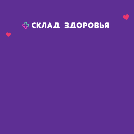
Назад
Ваш город:
Пермь
Пермь
Ваш город:
Нет, выбрать другой
Да
Главная
Аптеки
Адреса в
Перми
Картой
Списком