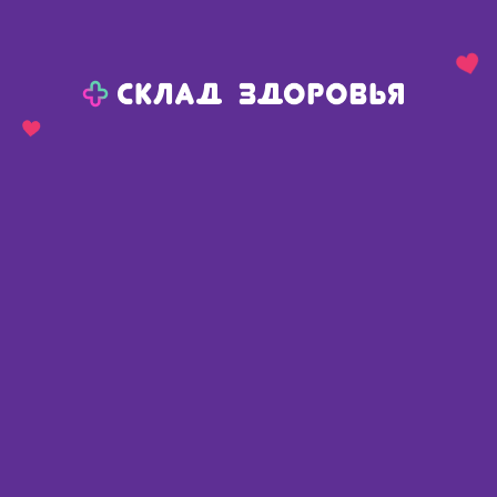
Назад
Ваш город:
Пермь
Пермь
Ваш город:
Нет, выбрать другой
Да
Главная
Аптеки
Адреса в
Перми
Картой
Списком