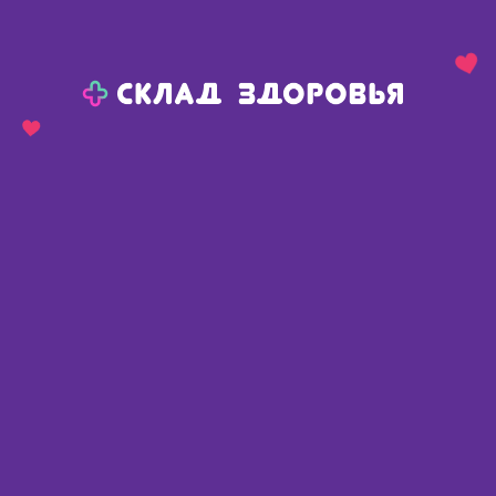
Назад
Ваш город:
Пермь
Пермь
Ваш город:
Нет, выбрать другой
Да
Главная
Аптеки
Адреса в
Перми
Картой
Списком