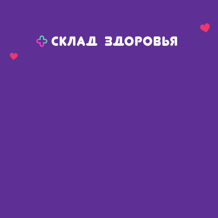
Назад
Ваш город:
Пермь
Пермь
Ваш город:
Нет, выбрать другой
Да
Главная
Аптеки
Адреса в
Перми
Картой
Списком