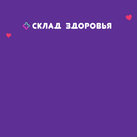
Назад
Ваш город:
Пермь
Пермь
Ваш город:
Нет, выбрать другой
Да
Главная
Аптеки
Адреса в
Перми
Картой
Списком