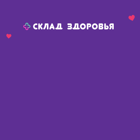
Назад
Ваш город:
Пермь
Пермь
Ваш город:
Нет, выбрать другой
Да
Главная
Аптеки
Адреса в
Перми
Картой
Списком