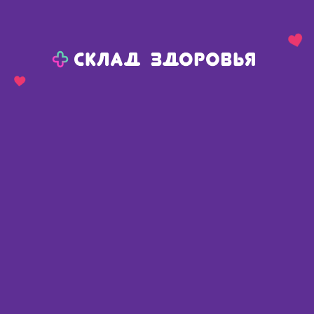
Назад
Ваш город:
Пермь
Пермь
Ваш город:
Нет, выбрать другой
Да
Главная
Аптеки
Адреса в
Перми
Картой
Списком