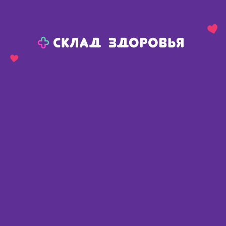
Назад
Ваш город:
Пермь
Пермь
Ваш город:
Нет, выбрать другой
Да
Главная
Аптеки
Адреса в
Перми
Картой
Списком