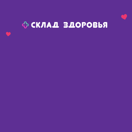
Назад
Ваш город:
Пермь
Пермь
Ваш город:
Нет, выбрать другой
Да
Главная
Аптеки
Адреса в
Перми
Картой
Списком