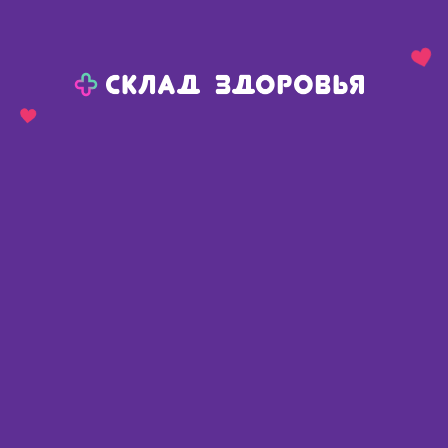
Назад
Ваш город:
Пермь
Пермь
Ваш город:
Нет, выбрать другой
Да
Главная
Аптеки
Адреса в
Перми
Картой
Списком