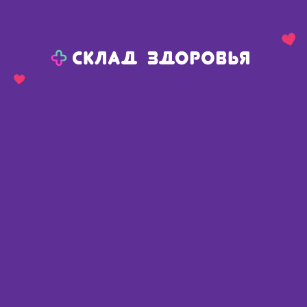
Назад
Ваш город:
Пермь
Пермь
Ваш город:
Нет, выбрать другой
Да
Главная
Аптеки
Адреса в
Перми
Картой
Списком