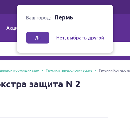
Ваш город:
Пермь
Пермь
Ваш город:
Акции
Аптеки | Компании
Как заказать
Нет, выбрать другой
Да
енных и кормящих мам
Трусики гинекологические
Трусики Котекс н
экстра защита N 2