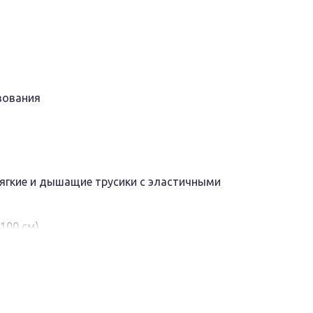
зования
ягкие и дышащие трусики с эластичными
100 см).
обычную прокладку.
щиты и не требуют дополнительно ни