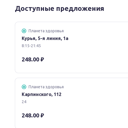
обычного белья, ни обычной прокладки.
Доступные предложения
Показания
Планета здоровья
для женской гигиены в критические дни
Курья, 5-я линия, 1а
8:15-21:45
Противопоказания
248.00 ₽
Индивидуальная непереносимость, выраженные алл
Способ применения и дозы
Планета здоровья
Достаньте из упаковки, снимите индивидуальную 
Карпинского, 112
24
248.00 ₽