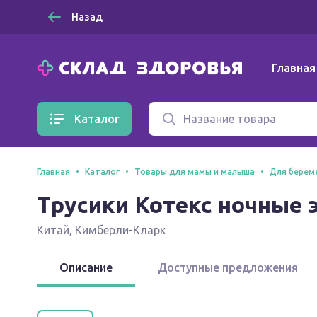
Назад
Главная
Каталог
Главная
Каталог
Товары для мамы и малыша
Для берем
Трусики Котекс ночные 
Китай
,
Кимберли-Кларк
Описание
Доступные предложения