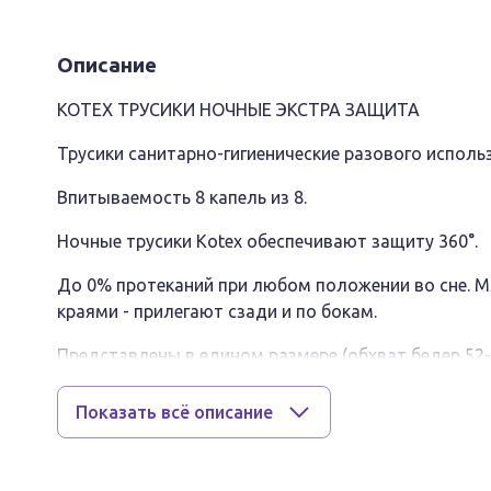
Описание
KOTEX ТРУСИКИ НОЧНЫЕ ЭКСТРА ЗАЩИТА
Трусики санитарно-гигиенические разового исполь
Впитываемость 8 капель из 8.
Ночные трусики Kotex обеспечивают защиту 360°.
До 0% протеканий при любом положении во сне. М
краями - прилегают сзади и по бокам.
Представлены в едином размере (обхват бедер 52-
Подходят для всех возрастов.
Показать всё описание
Одноразовые - утилизировать так же просто, как 
Трусики являются самостоятельным средством за