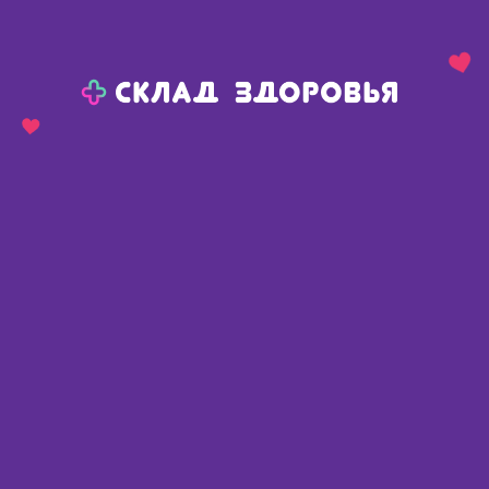
Назад
Ваш город:
Пермь
Пермь
Ваш город:
Нет, выбрать другой
Да
Главная
Каталог
Изделия медицинского назначения
Для инъекций
Шприцы
Шприцы
Найдено 177 товаров
Фильтр