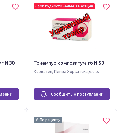
Срок годности менее 3 месяцев
г N 30
Триампур композитум тб N 50
Хорватия
,
Плива Хорватска д.о.о.
плении
Сообщить о поступлении
📄 По рецепту