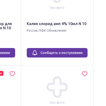
ор для
Калия хлорид амп 4% 10мл N 10
л N 10
Россия
,
ПФК Обновление
плении
Сообщить о поступлении
ев