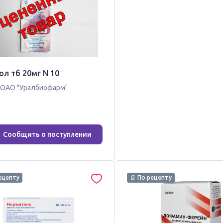
л тб 20мг N 10
ОАО "Уралбиофарм"
Сообщить о поступлении
ецепту
📄 По рецепту