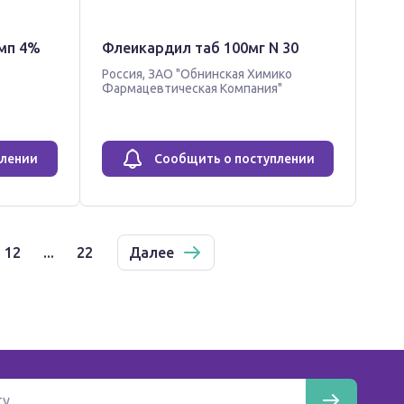
амп 4%
Флеикардил таб 100мг N 30
Россия
,
ЗАО "Обнинская Химико
Фармацевтическая Компания"
плении
Сообщить о поступлении
12
...
22
Далее