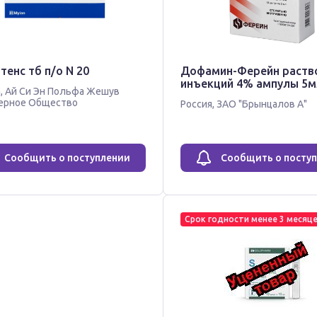
енс тб п/о N 20
Дофамин-Ферейн раств
инъекций 4% ампулы 5м
а
,
Ай Си Эн Польфа Жешув
ерное Общество
Россия
,
ЗАО "Брынцалов А"
Сообщить о поступлении
Сообщить о посту
Срок годности менее 3 месяц