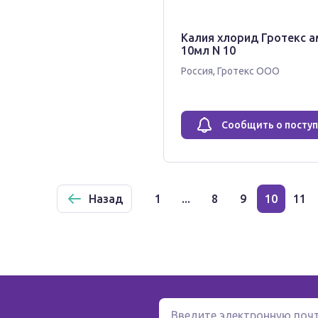
Калия хлорид Гротекс 
10мл N 10
Россия
,
Гротекс ООО
Сообщить о посту
Назад
1
...
8
9
10
11