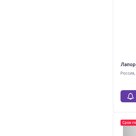
Лапори
Россия
,
Срок г