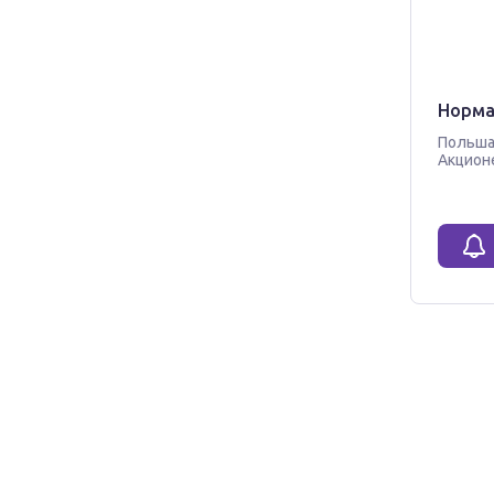
Нормат
Польш
Акцион