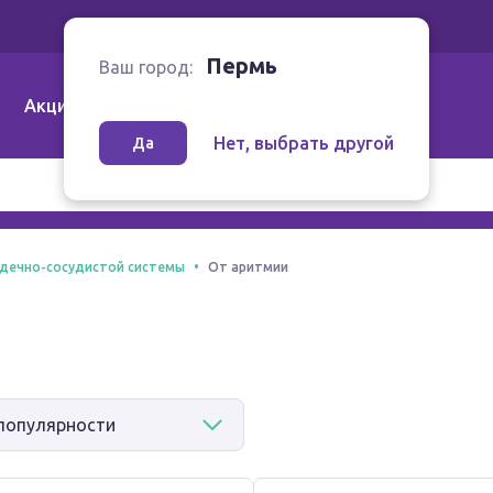
Ваш город:
Пермь
Пермь
Ваш город:
Акции
Аптеки | Компании
Как заказать
Нет, выбрать другой
Да
рдечно-сосудистой системы
От аритмии