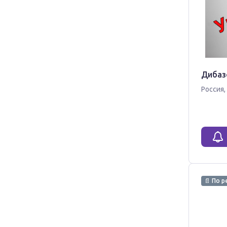
Дибазо
Россия
,
📄 По р