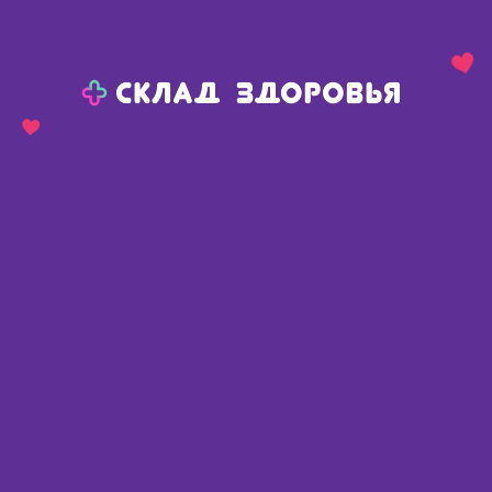
Назад
Ваш город:
Пермь
Пермь
Ваш город:
Нет, выбрать другой
Да
Главная
Каталог
Средства гигиены
Уход за полостью рта
Пасты зубные взрослым
Пасты зубные взрослым
Найдено 450 товаров
Фильтр